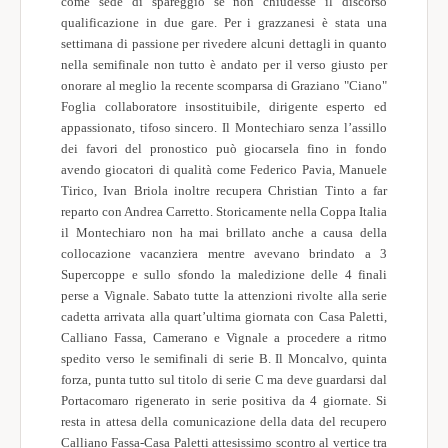
come sede di spareggio se non chiudesse il discorso
qualificazione in due gare. Per i grazzanesi è stata una
settimana di passione per rivedere alcuni dettagli in quanto
nella semifinale non tutto è andato per il verso giusto per
onorare al meglio la recente scomparsa di Graziano "Ciano"
Foglia collaboratore insostituibile, dirigente esperto ed
appassionato, tifoso sincero. Il Montechiaro senza l’assillo
dei favori del pronostico può giocarsela fino in fondo
avendo giocatori di qualità come Federico Pavia, Manuele
Tirico, Ivan Briola inoltre recupera Christian Tinto a far
reparto con Andrea Carretto. Storicamente nella Coppa Italia
il Montechiaro non ha mai brillato anche a causa della
collocazione vacanziera mentre avevano brindato a 3
Supercoppe e sullo sfondo la maledizione delle 4 finali
perse a Vignale. Sabato tutte la attenzioni rivolte alla serie
cadetta arrivata alla quart’ultima giornata con Casa Paletti,
Calliano Fassa, Camerano e Vignale a procedere a ritmo
spedito verso le semifinali di serie B. Il Moncalvo, quinta
forza, punta tutto sul titolo di serie C ma deve guardarsi dal
Portacomaro rigenerato in serie positiva da 4 giornate. Si
resta in attesa della comunicazione della data del recupero
Calliano Fassa-Casa Paletti attesissimo scontro al vertice tra