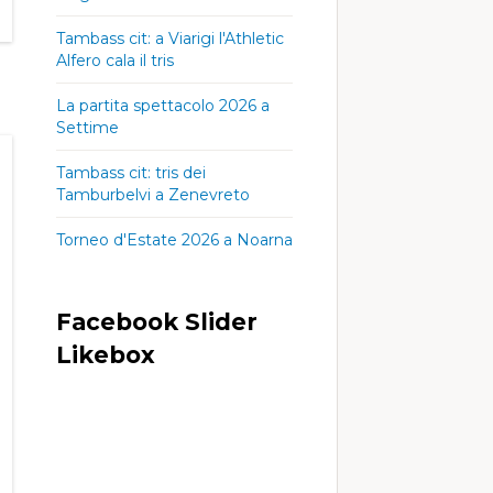
km/h
29 km/h
6 km/h
4
Tambass cit: a Viarigi l'Athletic
mph
18 mph
mph
Alfero cala il tris
La partita spettacolo 2026 a
Settime
, 09
Dom, 09
Dom, 09
:00
03:00
06:00
Tambass cit: tris dei
Tamburbelvi a Zenevreto
79°
26°
78°
26°
79°
Torneo d'Estate 2026 a Noarna
79°
26°
78°
26°
79°
Facebook Slider
m/h
7
10 km/h
6
6 km/h
4
ph
mph
mph
Likebox
, 07
Sab, 08
Sab, 08
:00
00:00
03:00
77°
23°
73°
23°
74°
77°
23°
73°
23°
74°