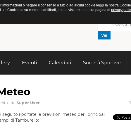
. Per informazioni o negare il consenso a tutti o ad alcuni cookie leggi la nostra C
ui Cookies e su come disabilitarli, potete visitare la nostra pagina di
privacy polic
Vai
llery
Eventi
Calendari
Società Sportive
Meteo
critto da
Super User
i seguito riportate le previsioni meteo per i principali
ampi di Tamburello: