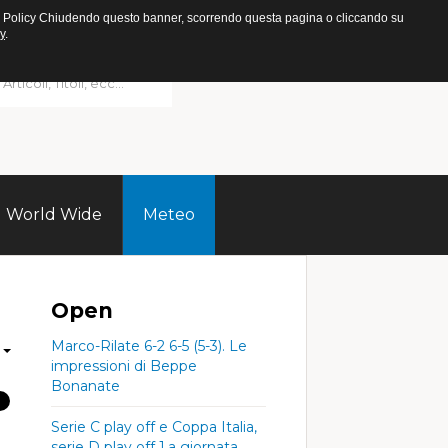
ookie Policy Chiudendo questo banner, scorrendo questa pagina o cliccando su
y
.
World Wide
Meteo
Open
Marco-Rilate 6-2 6-5 (5-3). Le
impressioni di Beppe
Bonanate
Serie C play off e Coppa Italia,
serie D play off 1.a giornata