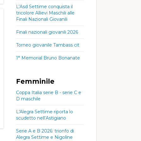
mph
15 mph
mph
L’Asd Settime conquista il
tricolore Allievi Maschili alle
Finali Nazionali Giovanili
Finali nazionali giovanili 2026
, 09
Dom, 09
Dom, 09
:00
03:00
06:00
Torneo giovanile Tambass cit
1° Memorial Bruno Bonanate
78°
25°
76°
27°
80°
78°
25°
76°
27°
80°
, 07
Sab, 08
Sab, 08
:00
00:00
03:00
Femminile
m/h
8
11 km/h
7
14 km/h
9
ph
mph
mph
Coppa Italia serie B - serie C e
79°
24°
76°
23°
74°
D maschile
79°
24°
76°
23°
74°
L'Alegra Settime riporta lo
scudetto nell’Astigiano
km/h
26 km/h
5 km/h
3
mph
16 mph
mph
Serie A e B 2026: trionfo di
Alegra Settime e Nigoline