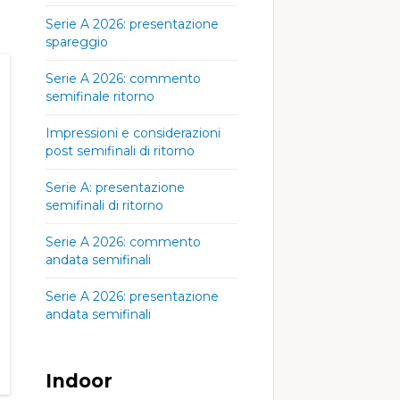
Serie A 2026: presentazione
spareggio
, 09
Dom, 09
Dom, 09
:00
03:00
06:00
Serie A 2026: commento
semifinale ritorno
Impressioni e considerazioni
73°
21°
69°
23°
73°
73°
21°
69°
23°
73°
post semifinali di ritorno
Serie A: presentazione
semifinali di ritorno
m/h
4
9 km/h
6
8 km/h
5
ph
mph
mph
, 07
Sab, 08
Sab, 08
Serie A 2026: commento
:00
00:00
03:00
andata semifinali
Serie A 2026: presentazione
78°
25°
76°
23°
74°
andata semifinali
78°
25°
76°
23°
74°
Indoor
m/h
3
12 km/h
7
14 km/h
9
ph
mph
mph