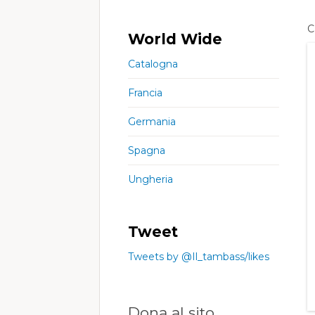
C
World Wide
Catalogna
Francia
Germania
Spagna
Ungheria
Tweet
Tweets by @Il_tambass/likes
Dona al sito