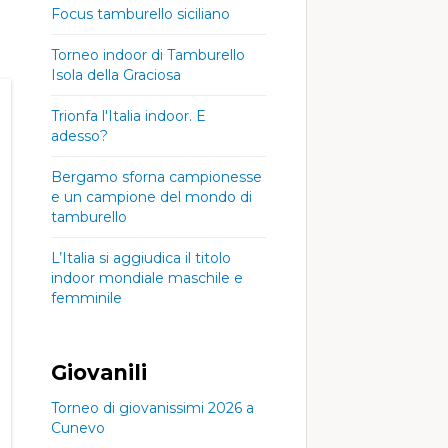
Focus tamburello siciliano
Torneo indoor di Tamburello
Isola della Graciosa
, 09
Dom, 09
Dom, 09
:00
03:00
06:00
Trionfa l'Italia indoor. E
adesso?
78°
25°
77°
25°
78°
Bergamo sforna campionesse
78°
25°
77°
25°
78°
e un campione del mondo di
tamburello
m/h
5
8 km/h
5
8 km/h
5
L’Italia si aggiudica il titolo
ph
mph
mph
indoor mondiale maschile e
, 07
Sab, 08
Sab, 08
:00
00:00
femminile
03:00
78°
24°
75°
23°
74°
Giovanili
78°
24°
75°
23°
74°
Torneo di giovanissimi 2026 a
Cunevo
km/h
24 km/h
11 km/h
7