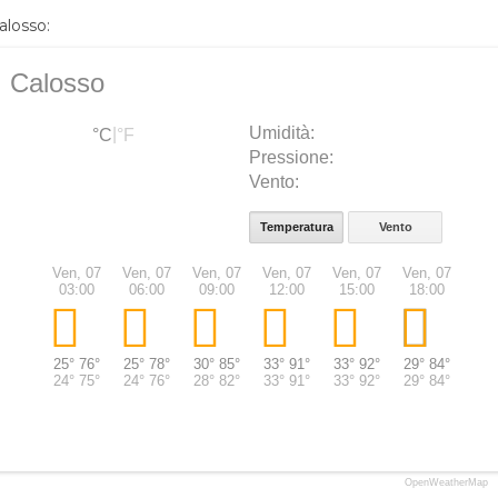
alosso:
Calosso
Umidità:
|
°C
°F
Pressione:
Vento:
Temperatura
Vento
Ven, 07
Ven, 07
Ven, 07
Ven, 07
Ven, 07
Ven, 07
Ven
03:00
06:00
09:00
12:00
15:00
18:00
21
25°
76°
25°
78°
30°
85°
33°
91°
33°
92°
29°
84°
27°
24°
75°
24°
76°
28°
82°
33°
91°
33°
92°
29°
84°
27°
6 km/h
4
5 km/h
3
3 km/h
2
5 km/h
3
17 km/h
12 km/h
8
7 k
mph
mph
mph
mph
11 mph
mph
m
OpenWeatherMap