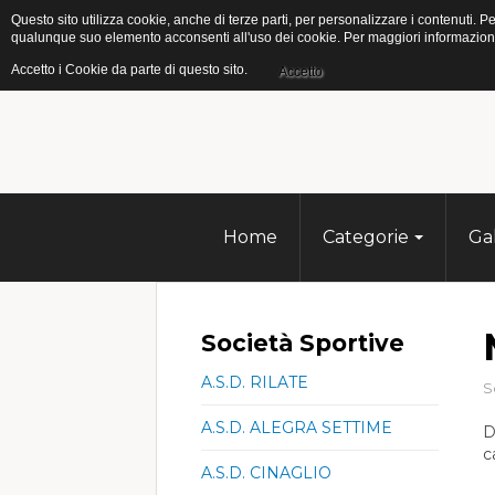
Questo sito utilizza cookie, anche di terze parti, per personalizzare i contenuti
qualunque suo elemento acconsenti all'uso dei cookie. Per maggiori informazioni s
Accetto i Cookie da parte di questo sito.
Accetto
Home
Categorie
Ga
Società Sportive
A.S.D. RILATE
S
A.S.D. ALEGRA SETTIME
D
c
A.S.D. CINAGLIO