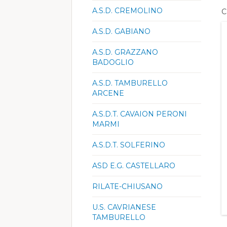
A.S.D. CREMOLINO
C
A.S.D. GABIANO
A.S.D. GRAZZANO
BADOGLIO
A.S.D. TAMBURELLO
ARCENE
A.S.D.T. CAVAION PERONI
MARMI
A.S.D.T. SOLFERINO
ASD E.G. CASTELLARO
RILATE-CHIUSANO
U.S. CAVRIANESE
TAMBURELLO