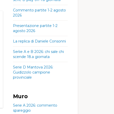
Commento partite 1-2 agosto
2026
Presentazione partite 1-2
agosto 2026
La replica di Daniele Consonni
Serìie A e B 2026: chi sale chi
scende 18.a giornata
, 07
Sab, 08
Sab, 08
:00
00:00
03:00
Serie D Mantova 2026:
Guidizzolo campione
provinciale
80°
23°
74°
23°
73°
80°
23°
74°
23°
73°
Muro
m/h
4
6 km/h
4
6 km/h
4
Serie A 2026: commento
ph
mph
mph
spareggio