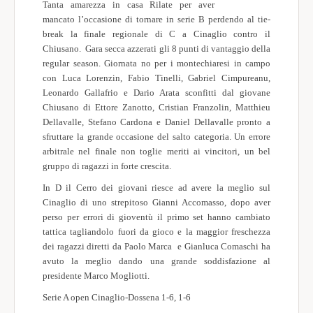
Tanta amarezza in casa Rilate per aver
Società Sportive
mancato l’occasione di tornare in serie B perdendo al tie-
break la finale regionale di C a Cinaglio contro il
World Wide
Chiusano. Gara secca azzerati gli 8 punti di vantaggio della
regular season. Giornata no per i montechiaresi in campo
Meteo
con Luca Lorenzin, Fabio Tinelli, Gabriel Cimpureanu,
Leonardo Gallafrio e Dario Arata sconfitti dal giovane
Chiusano di Ettore Zanotto, Cristian Franzolin, Matthieu
Dellavalle, Stefano Cardona e Daniel Dellavalle pronto a
sfruttare la grande occasione del salto categoria. Un errore
arbitrale nel finale non toglie meriti ai vincitori, un bel
gruppo di ragazzi in forte crescita.
In D il Cerro dei giovani riesce ad avere la meglio sul
Cinaglio di uno strepitoso Gianni Accomasso, dopo aver
perso per errori di gioventù il primo set hanno cambiato
tattica tagliandolo fuori da gioco e la maggior freschezza
dei ragazzi diretti da Paolo Marca e Gianluca Comaschi ha
avuto la meglio dando una grande soddisfazione al
presidente Marco Mogliotti.
Serie A open Cinaglio-Dossena 1-6, 1-6