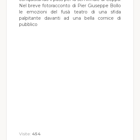
Nel breve fotoracconto di Pier Giuseppe Bollo
Società Sportive
le emozioni del fusà teatro di una sfida
palpitante davanti ad una bella cornice di
World Wide
pubblico
Meteo
Visite:
454