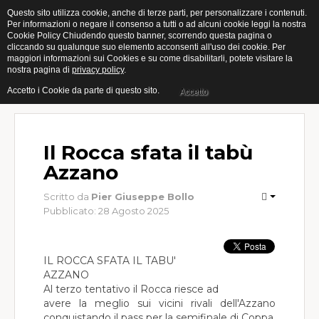
Questo sito utilizza cookie, anche di terze parti, per personalizzare i contenuti.
Per informazioni o negare il consenso a tutti o ad alcuni cookie leggi la nostra
Cookie Policy Chiudendo questo banner, scorrendo questa pagina o
Home
cliccando su qualunque suo elemento acconsenti all'uso dei cookie. Per
maggiori informazioni sui Cookies e su come disabilitarli, potete visitare la
nostra pagina di
privacy policy
.
Categorie
Accetto i Cookie da parte di questo sito.
Accetto
Open
Muro
Il Rocca sfata il tabù
Indoor
Azzano
Giovanili
Scritto da
Pier Giuseppe Bollo
Pubblicato: 28 Agosto 2025
Femminile
Gallery
IL ROCCA SFATA IL TABU'
AZZANO
Eventi
Al terzo tentativo il Rocca riesce ad
avere la meglio sui vicini rivali dell'Azzano
Calendari
conquistando il pass per la semifinale di Coppa.