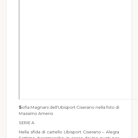
Società Sportive
World Wide
Meteo
S
ofia Magnani dell'Ubisport Ciserano nella foto di
Massimo Amerio
SERIE A
Nella sfida di cartello Ubisport Ciserano – Alegra