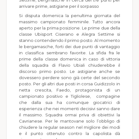
Settime, bergmasche in cerca dei tre punti per
arrivare prime, astigiane per il sorpasso
Si disputa domenica la penultima giornata del
massimo campionato femminile. Tutto ancora
aperto per la prima posizione. Le prime due della
classe Ubisport Ciserano e Alegra Settime si
stanno contendendo il primo posto. Al momento
le bergamasche, forti dei due punti di vantaggio
in classifica sembrano favorite. La sfida fra le
prime della classe domenica in caso di vittoria
della squadra di Flavio Ubiali chiuderebbe il
discorso primo posto. Le astigiane anche se
dovessero perdere sono già certe del secondo
posto. Per gli altri due posti in corsa Guidizzolo in
netta crescita, Faedo, protagonista di un
campionato positivo e Tigliolese, compagine
che dalla sua ha comunque giocatrici di
esperienza che nei momenti decisivi sanno dare
il massimo. Squadra ormai priva di obiettivi la
Cavrianese. Per le mantovane solo l’obbligo di
chiudere la regular season nel migliore dei modi
e il punto ottenuto contro la capolista dà