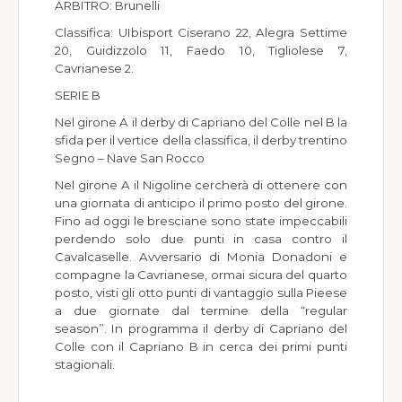
ARBITRO: Brunelli
Classifica: UIbisport Ciserano 22, Alegra Settime
20, Guidizzolo 11, Faedo 10, Tigliolese 7,
Cavrianese 2.
SERIE B
Nel girone A il derby di Capriano del Colle nel B la
sfida per il vertice della classifica, il derby trentino
Segno – Nave San Rocco
Nel girone A il Nigoline cercherà di ottenere con
una giornata di anticipo il primo posto del girone.
Fino ad oggi le bresciane sono state impeccabili
perdendo solo due punti in casa contro il
Cavalcaselle. Avversario di Monia Donadoni e
compagne la Cavrianese, ormai sicura del quarto
posto, visti gli otto punti di vantaggio sulla Pieese
a due giornate dal termine della “regular
season”. In programma il derby di Capriano del
Colle con il Capriano B in cerca dei primi punti
stagionali.