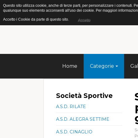
Questo sito utilizza cookie, anche di terze parti, per personalizzare i contenuti
qualunque suo elemento acconsenti all'uso dei cookie. Per maggiori informazioni s
Accetto i Cookie da parte di questo sito.
Accetto
Home
Categorie
Gal
Società Sportive
A.S.D. RILATE
A.S.D. ALEGRA SETTIME
S
A.S.D. CINAGLIO
P