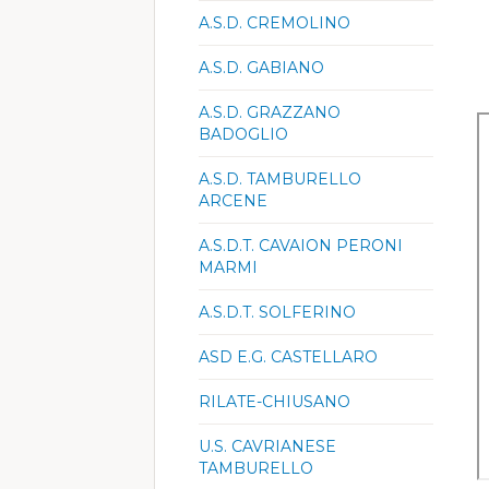
A.S.D. CREMOLINO
A.S.D. GABIANO
A.S.D. GRAZZANO
BADOGLIO
A.S.D. TAMBURELLO
ARCENE
A.S.D.T. CAVAION PERONI
MARMI
A.S.D.T. SOLFERINO
ASD E.G. CASTELLARO
RILATE-CHIUSANO
U.S. CAVRIANESE
TAMBURELLO