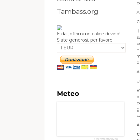
c
Tambass.org
A
G
I
E dai, offrimi un calice di vino!
s
Siate generosi, per favore
c
n
m
p
A
U
E
Meteo
b
c
g
c
A
C
OpenWeatherMap