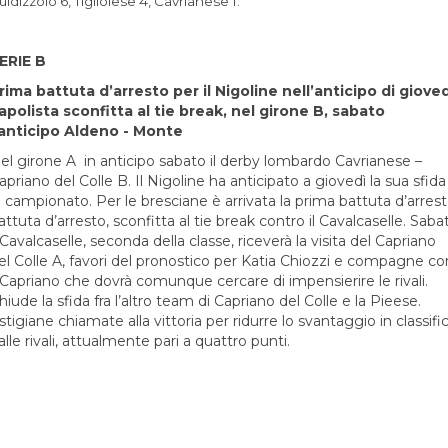
uidizzolo 6, Tigliolese 4, Cavrianese 1.
ERIE B
rima battuta d’arresto per il Nigoline nell’anticipo di gioved
apolista sconfitta al tie break, nel girone B, sabato
’anticipo Aldeno - Monte
el girone A in anticipo sabato il derby lombardo Cavrianese –
apriano del Colle B. Il Nigoline ha anticipato a giovedì la sua sfida
i campionato. Per le bresciane è arrivata la prima battuta d’arres
attuta d’arresto, sconfitta al tie break contro il Cavalcaselle. Saba
l Cavalcaselle, seconda della classe, riceverà la visita del Capriano
el Colle A, favori del pronostico per Katia Chiozzi e compagne co
l Capriano che dovrà comunque cercare di impensierire le rivali.
hiude la sfida fra l’altro team di Capriano del Colle e la Pieese.
stigiane chiamate alla vittoria per ridurre lo svantaggio in classifi
alle rivali, attualmente pari a quattro punti.