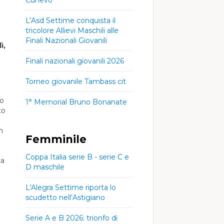
L’Asd Settime conquista il
tricolore Allievi Maschili alle
Finali Nazionali Giovanili
ì,
Finali nazionali giovanili 2026
Torneo giovanile Tambass cit
to
1° Memorial Bruno Bonanate
to
n
Femminile
Coppa Italia serie B - serie C e
ca
D maschile
L'Alegra Settime riporta lo
scudetto nell’Astigiano
Serie A e B 2026: trionfo di