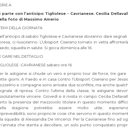
ERIE A
i parte con l’anticipo Tigliolese - Cavrianese. Cecilia Dellaval
ella foto di Massimo Amerio
 TEMI DELLA GIORNATA
ell’anticipo di sabato Tigliolese e Cavrianese dovranno dare segnali 
ipresa, ci riusciranno. L’Ubisport Ciserano tornato in vetta affronterà 
aedo, squadra in salute. Si gioca domenica alle 16.
E GARE NEL DETTAGLIO
IGLIOLESE -CAVRIANESE sabato ore 16
er le astigiane si chiude un vero e proprio tour de force, tre gare 
ette giorni. A Faedo e in casa contro l’Ubisport Ciserano per Jessi
ozzelino e compagne sono arrivate due sconfitte, ma anche qualc
egnale di ripresa. Contro l’ultima della classe, le astigiane devo
ssolutamente vincere. Giovedì si è rivista in campo Cecilia Dellavall
erto la presenza del mezzovolo titolare in questo momento diffici
ella stagione potrebbe essere molto utile, esperienz
mprevedibilità, sono proprio le cose che servono in questo momen
lla squadra di Alessandra De Vincenzi. Per la Cavrianese fino ad og
n’annata che stenta a decollare, un solo punto conquistato propr