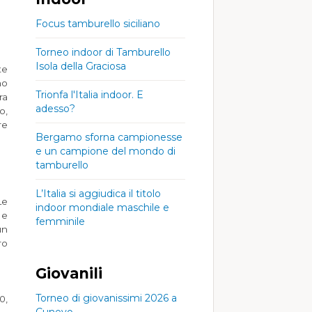
Focus tamburello siciliano
Torneo indoor di Tamburello
Isola della Graciosa
te
no
Trionfa l'Italia indoor. E
ra
adesso?
o,
re
Bergamo sforna campionesse
e un campione del mondo di
tamburello
L’Italia si aggiudica il titolo
Le
indoor mondiale maschile e
 e
femminile
un
ro
Giovanili
Torneo di giovanissimi 2026 a
0,
Cunevo