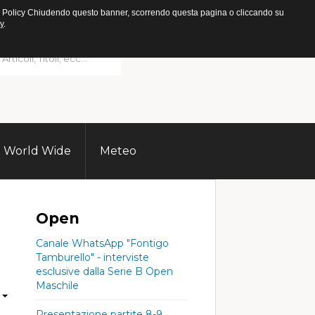
ookie Policy Chiudendo questo banner, scorrendo questa pagina o cliccando su
y
.
World Wide
Meteo
Open
Canale WhatsApp "Fontigo
Tamburello" - interviste
esclusive dalla Serie B Open
Maschile
Presentazione partite 8-9