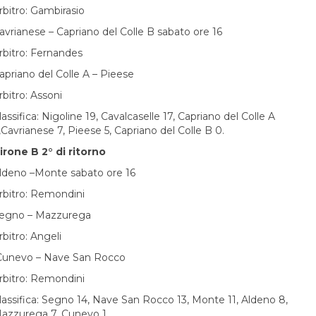
rbitro: Gambirasio
avrianese – Capriano del Colle B sabato ore 16
rbitro: Fernandes
apriano del Colle A – Pieese
rbitro: Assoni
lassifica: Nigoline 19, Cavalcaselle 17, Capriano del Colle A
,Cavrianese 7, Pieese 5, Capriano del Colle B 0.
irone B 2° di ritorno
ldeno –Monte sabato ore 16
rbitro: Remondini
egno – Mazzurega
rbitro: Angeli
unevo – Nave San Rocco
rbitro: Remondini
lassifica: Segno 14, Nave San Rocco 13, Monte 11, Aldeno 8,
azzurega 7, Cunevo 1.