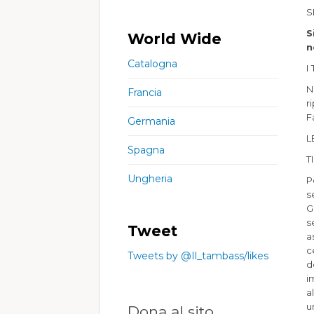
S
S
World Wide
n
Catalogna
I
N
Francia
r
F
Germania
L
Spagna
T
Ungheria
P
s
G
s
Tweet
a
c
Tweets by @Il_tambass/likes
d
i
a
u
Dona al sito