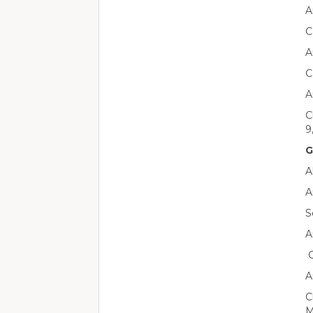
A
C
A
C
A
C
9
G
A
A
S
A
C
A
C
M