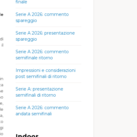
finale
Serie A 2026: commento
le
spareggio
Serie A 2026: presentazione
di
spareggio
il
Serie A 2026: commento
semifinale ritorno
Impressioni e considerazioni
post semifinali di ritorno
in
ca
Serie A: presentazione
he
semifinali di ritorno
no
e,
Serie A 2026: commento
le
andata semifinali
a,
to
gi
io
Indoor