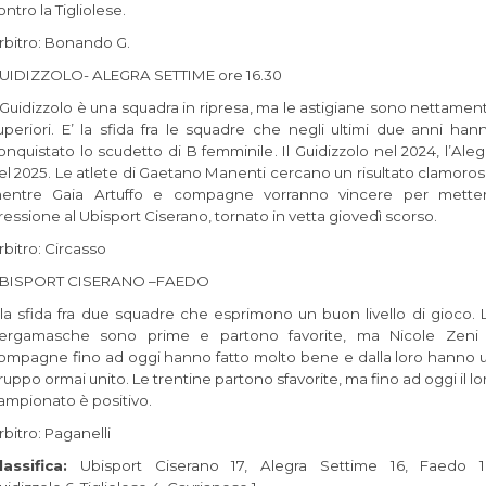
ontro la Tigliolese.
rbitro: Bonando G.
UIDIZZOLO- ALEGRA SETTIME ore 16.30
l Guidizzolo è una squadra in ripresa, ma le astigiane sono nettamen
uperiori. E’ la sfida fra le squadre che negli ultimi due anni han
onquistato lo scudetto di B femminile. Il Guidizzolo nel 2024, l’Aleg
el 2025. Le atlete di Gaetano Manenti cercano un risultato clamoros
entre Gaia Artuffo e compagne vorranno vincere per mette
ressione al Ubisport Ciserano, tornato in vetta giovedì scorso.
rbitro: Circasso
BISPORT CISERANO –FAEDO
’la sfida fra due squadre che esprimono un buon livello di gioco. 
ergamasche sono prime e partono favorite, ma Nicole Zeni
ompagne fino ad oggi hanno fatto molto bene e dalla loro hanno 
ruppo ormai unito. Le trentine partono sfavorite, ma fino ad oggi il lo
ampionato è positivo.
rbitro: Paganelli
lassifica:
Ubisport Ciserano 17, Alegra Settime 16, Faedo 1