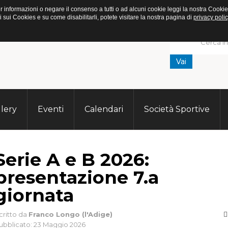
. Per informazioni o negare il consenso a tutti o ad alcuni cookie leggi la nostra C
ui Cookies e su come disabilitarli, potete visitare la nostra pagina di
privacy polic
Vai
lery
Eventi
Calendari
Società Sportive
Serie A e B 2026:
presentazione 7.a
giornata
critto da
Franco Longo (l'Adige)
ubblicato: 23 Maggio 2026