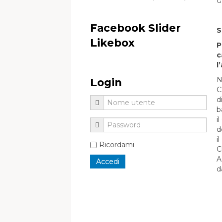
G
Facebook Slider
S
Likebox
P
c
l
N
Login
C
d
b
i
d
i
Ricordami
C
A
d