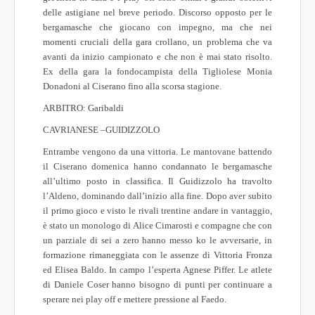
delle astigiane nel breve periodo. Discorso opposto per le
bergamasche che giocano con impegno, ma che nei
momenti cruciali della gara crollano, un problema che va
avanti da inizio campionato e che non è mai stato risolto.
Ex della gara la fondocampista della Tigliolese Monia
Donadoni al Ciserano fino alla scorsa stagione.
ARBITRO: Garibaldi
CAVRIANESE –GUIDIZZOLO
Entrambe vengono da una vittoria. Le mantovane battendo
il Ciserano domenica hanno condannato le bergamasche
all’ultimo posto in classifica. Il Guidizzolo ha travolto
l’Aldeno, dominando dall’inizio alla fine. Dopo aver subito
il primo gioco e visto le rivali trentine andare in vantaggio,
è stato un monologo di Alice Cimarosti e compagne che con
un parziale di sei a zero hanno messo ko le avversarie, in
formazione rimaneggiata con le assenze di Vittoria Fronza
ed Elisea Baldo. In campo l’esperta Agnese Piffer. Le atlete
di Daniele Coser hanno bisogno di punti per continuare a
sperare nei play off e mettere pressione al Faedo.