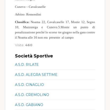
Cunevo – Cavalcaselle
Arbitro: Remondini
Classifica:
Noarna 22, Cavalcaselle 17, Monte 12, Segno
10, Mazzurega e Cunevo.5.Monte un punto di
penalizzazione perché lo scorso tre giugno nella gara contro
il Noarna alle 16 non era presente al campo
Visite:
460
Società Sportive
A.S.D. RILATE
A.S.D. ALEGRA SETTIME
A.S.D. CINAGLIO
A.S.D. CREMOLINO
A.S.D. GABIANO