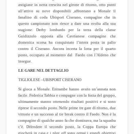
astigiane in netta crescita nel girone di ritorno, otto punti
all’attivo su nove disponibili
,
affrontano a Monale il
fanalino di coda Ubisport Ciserano, compagine che in
questo campionato non riesce a dare una svolta alla sua
stagione. Derby lombardo per la terza della classe
Guidizzolo opposta alla Cavrianese compagine che
domenica scorsa ha conquistato l’intera posta in palio
contro il Ciserano. Ancora incerta la lotta per il quarto
posto, occupato al momento dal Faedo con l’Aldeno che
insegue.
LE GARE NEL DETTAGLIO
TIGLIOLESE –UBISPORT CISERANO
Si gioca a Monale. Entrambe hanno avuto un’annata non
facile. Federica Tabbia e compagne con la forza del gruppo,
ultimamente stanno ottenendo risultati positivi e si sono
riprese il secondo posto. Nelle prime tre gare di ritorno, due
vittorie e un successo al tie break contro il Faedo. Non è la
compagine di qualche anno fa che dominava, ma la squadra
c’è. Difendere il secondo posto, la Coppa Europa che
giocherà in casa e i play off sono ormai i grandi obiettivi