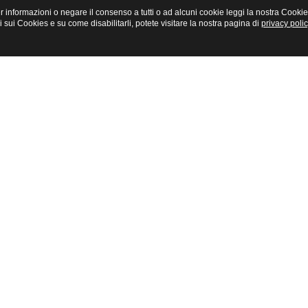
. Per informazioni o negare il consenso a tutti o ad alcuni cookie leggi la nostra C
ui Cookies e su come disabilitarli, potete visitare la nostra pagina di
privacy polic