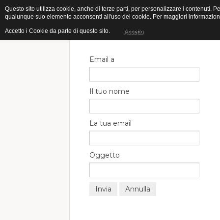
Questo sito utilizza cookie, anche di terze parti, per personalizzare i contenuti
qualunque suo elemento acconsenti all'uso dei cookie. Per maggiori informazioni s
Invia ad un amico.
Accetto i Cookie da parte di questo sito.
Accetto
Email a
Il tuo nome
La tua email
Oggetto
Invia
Annulla