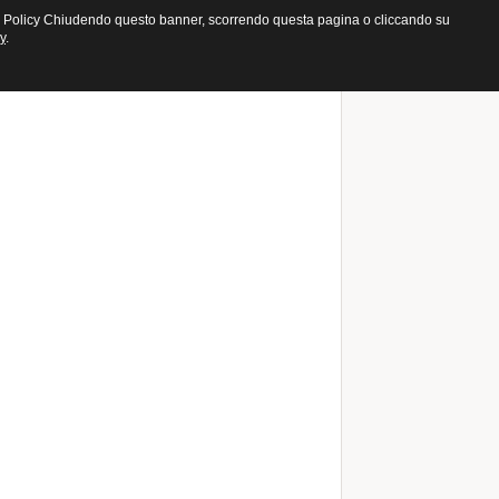
ookie Policy Chiudendo questo banner, scorrendo questa pagina o cliccando su
y
.
Chiudi finestra