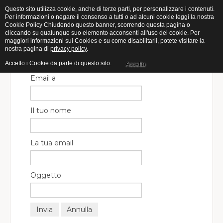
Questo sito utilizza cookie, anche di terze parti, per personalizzare i contenuti.
Per informazioni o negare il consenso a tutti o ad alcuni cookie leggi la nostra
Cookie Policy Chiudendo questo banner, scorrendo questa pagina o
cliccando su qualunque suo elemento acconsenti all'uso dei cookie. Per
maggiori informazioni sui Cookies e su come disabilitarli, potete visitare la
nostra pagina di
privacy policy
.
Chiudi finestra
Invia ad un amico.
Accetto i Cookie da parte di questo sito.
Accetto
Email a
Il tuo nome
La tua email
Oggetto
Invia
Annulla